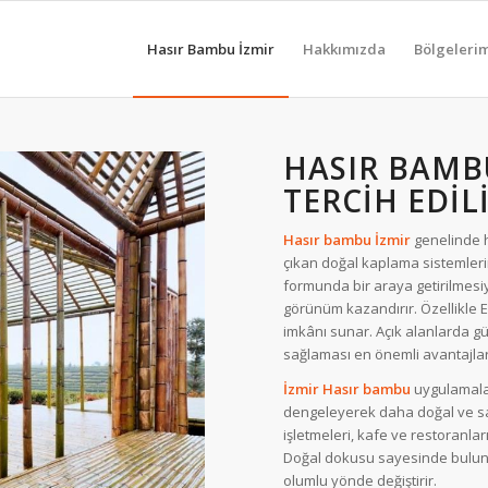
Hasır Bambu İzmir
Hakkımızda
Bölgeleri
HASIR BAMB
TERCIH EDIL
Hasır bambu İzmir
genelinde 
çıkan doğal kaplama sistemleri
formunda bir araya getirilmesi
görünüm kazandırır. Özellikle 
imkânı sunar. Açık alanlarda gü
sağlaması en önemli avantajları
İzmir Hasır bambu
uygulamalar
dengeleyerek daha doğal ve sami
işletmeleri, kafe ve restoranları
Doğal dokusu sayesinde bulun
olumlu yönde değiştirir.