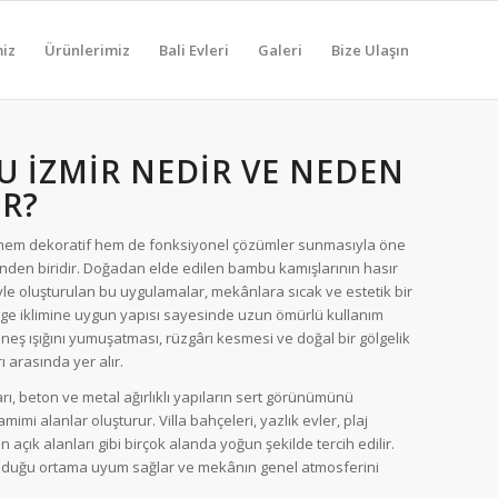
miz
Ürünlerimiz
Bali Evleri
Galeri
Bize Ulaşın
U İZMIR NEDIR VE NEDEN
IR?
hem dekoratif hem de fonksiyonel çözümler sunmasıyla öne
nden biridir. Doğadan elde edilen bambu kamışlarının hasır
yle oluşturulan bu uygulamalar, mekânlara sıcak ve estetik bir
Ege iklimine uygun yapısı sayesinde uzun ömürlü kullanım
neş ışığını yumuşatması, rüzgârı kesmesi ve doğal bir gölgelik
 arasında yer alır.
ı, beton ve metal ağırlıklı yapıların sert görünümünü
mi alanlar oluşturur. Villa bahçeleri, yazlık evler, plaj
n açık alanları gibi birçok alanda yoğun şekilde tercih edilir.
duğu ortama uyum sağlar ve mekânın genel atmosferini