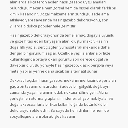
alanlarda sıkça tercih edilen hasır gazebo uygulamaları,
bulunduğu mekâna hem görsel hem de hissel olarak farklı bir
kimlik kazandırır. Doğal malzemelerin sunduğu sade ama
etkileyici yapı sayesinde hasır gazebo dekorasyonu, son
yıllarda oldukça popüler hâle gelmiştir.
Hasır gazebo dekorasyonunda temel amaç, doğayla uyumlu
ve göze hitap eden bir yaşam alanı oluşturmaktır. Hasırın
doğal lifli yapısı, sert çizgileri yumuşatarak mekânda daha
dengeli bir görünüm sağlar. Özellikle yeşil alanlarla birlikte
kullanıldığında ortaya çıkan görüntü son derece doğal ve
davetkâr olur. Bu yönüyle hasır gazebo, klasik pergola veya
metal yapılar yerine daha sıcak bir alternatif sunar.
Dekoratif açıdan hasır gazebo, mekânın merkezinde yer alan
güçlü bir tasarım unsurudur. Sadece bir gölgelik değil, aynı
zamanda yaşam alanının odak noktası hâline gelir. Altına
yerleştirilen oturma grupları, minderler, ahşap mobilyalar ve
doğal aksesuarlarla birlikte kullanıldığında bütünlüklü bir
dekorasyon elde edilir. Bu sayede hem dinlenme hem de
sosyalleşme alanı olarak işlev kazanır.