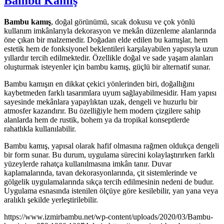
Bambu Kamış
Bambu kamış
, doğal görünümü, sıcak dokusu ve çok yönlü
kullanım imkânlarıyla dekorasyon ve mekân düzenleme alanlarında
öne çıkan bir malzemedir. Doğadan elde edilen bu kamışlar, hem
estetik hem de fonksiyonel beklentileri karşılayabilen yapısıyla uzun
yıllardır tercih edilmektedir. Özellikle doğal ve sade yaşam alanları
oluşturmak isteyenler için bambu kamış, güçlü bir alternatif sunar.
Bambu kamışın en dikkat çekici yönlerinden biri, doğallığını
kaybetmeden farklı tasarımlara uyum sağlayabilmesidir. Ham yapısı
sayesinde mekânlara yapaylıktan uzak, dengeli ve huzurlu bir
atmosfer kazandırır. Bu özelliğiyle hem modern çizgilere sahip
alanlarda hem de rustik, bohem ya da tropikal konseptlerde
rahatlıkla kullanılabilir.
Bambu kamış, yapısal olarak hafif olmasına rağmen oldukça dengeli
bir form sunar. Bu durum, uygulama sürecini kolaylaştırırken farklı
yüzeylerde rahatça kullanılmasına imkân tanır. Duvar
kaplamalarında, tavan dekorasyonlarında, çit sistemlerinde ve
gölgelik uygulamalarında sıkça tercih edilmesinin nedeni de budur.
Uygulama esnasında istenilen ölçüye göre kesilebilir, yan yana veya
aralıklı şekilde yerleştirilebilir.
https://www.izmirbambu.net/wp-content/uploads/2020/03/Bambu-