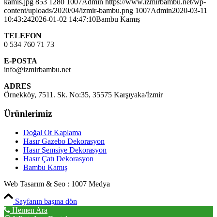
kamis.jpg
853
1280
1007Admin
https://www.izmirbambu.net/wp-
content/uploads/2020/04/izmir-bambu.png
1007Admin
2020-03-11
10:43:24
2026-01-02 14:47:10
Bambu Kamış
TELEFON
0 534 760 71 73
E-POSTA
info@izmirbambu.net
ADRES
Örnekköy, 7511. Sk. No:35, 35575 Karşıyaka/İzmir
Ürünlerimiz
Doğal Ot Kaplama
Hasır Gazebo Dekorasyon
Hasır Şemsiye Dekorasyon
Hasır Çatı Dekorasyon
Bambu Kamış
Web Tasarım & Seo : 1007 Medya
Sayfanın başına dön
Hemen Ara